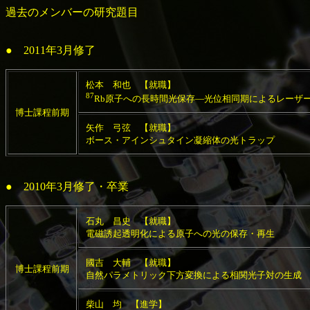
過去のメンバーの研究題目
● 2011年3月修了
松本 和也 【就職】
87
Rb原子への長時間光保存―光位相同期によるレーザ
博士課程前期
矢作 弓弦 【就職】
ボース・アインシュタイン凝縮体の光トラップ
● 2010年3月修了・卒業
石丸 昌史 【就職】
電磁誘起透明化による原子への光の保存・再生
國吉 大輔 【就職】
博士課程前期
自然パラメトリック下方変換による相関光子対の生成
柴山 均 【進学】