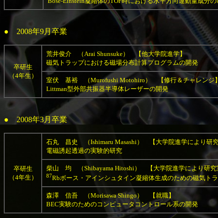
Bose-Einstein凝縮体のTOF時における水平方向運動量成分
● 2008年9月卒業
荒井俊介 （Arai Shunsuke） 【他大学院進学】
磁気トラップにおける磁場分布計算プログラムの開発
卒研生
（4年生）
室伏 基裕 （Murofushi Motohiro） 【修行＆チャレンジ
Littman型外部共振器半導体レーザーの開発
● 2008年3月卒業
石丸 昌史 （Ishimaru Masashi） 【大学院進学により
電磁誘起透過の実験的研究
柴山 均 （Shibayama Hitoshi） 【大学院進学により研
卒研生
87
（4年生）
Rbボース・アインシュタイン凝縮体生成のための磁気ト
森澤 信吾 （Morisawa Shingo） 【就職】
BEC実験のためのコンピュータコントロール系の開発