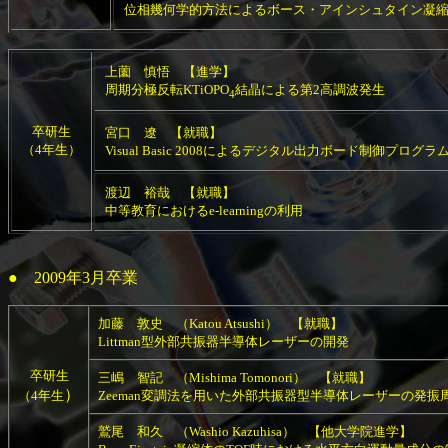
位相幾何学的方法によるボース・アインシュタイン凝
上薗 慎悟 【進学】
周期分極反転KTiOPO
結晶による第2高調波発生
4
卒研生
宮口 遼 【就職】
（4年生）
Visual Basic 2008によるデジタル出力ボード制御プログラ
渡辺 裕哉 【就職】
中等教育におけるe-learningの利用
● 2009年3月卒業
加藤 敦史 （Katou Atsushi） 【就職】
Littman型外部共振器半導体レーザーの開発
卒研生
三嶋 智記 （Mishima Tomonori） 【就職】
）
（4年生
Zeeman変調法を用いた外部共振器型半導体レーザーの発振
鷲尾 和久 （Washio Kazuhisa） 【他大学院進学】